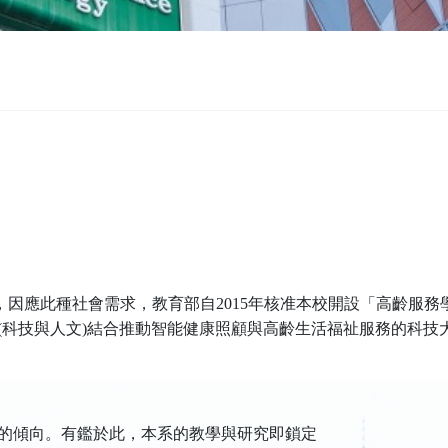
，因應此種社會需求，教育部自
2015
年核准本校開設「高齡服務
(
科技與人文
)
結合推動智能健康照顧與高齡生活福祉服務的科技
的傾向。有鑑於此，本系的教學與研究即鎖定