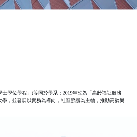
學士學位學程」
(
等同於學系；
2019
年改為「高齡福祉服務
大學，並發展以
實務為導向，社區照護為主軸，推動高齡樂