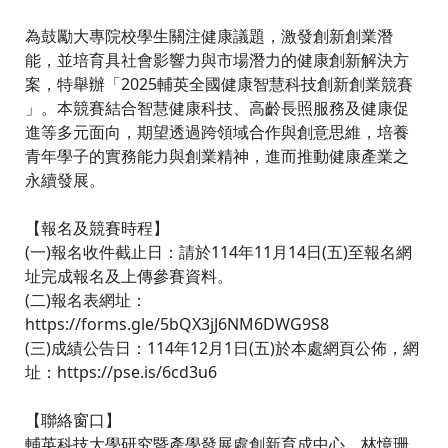
為鼓勵大專院校學生關注健康議題，激發創新創業潛
能，並培育具社會影響力與市場潛力的健康創新解決方
案，特舉辦「2025輔英全國健康智慧科技創新創業競賽
」。本競賽結合智慧健康科技、高齡長照服務及健康促
進等多元面向，期望透過跨領域合作與創意思維，培養
青年學子的實務能力與創業精神，進而推動健康產業之
永續發展。
【報名及競賽時程】
(一)報名收件截止日：請於114年11月14日(五)至報名網
址完成報名及上傳參賽資料。
(二)報名表網址：
https://forms.gle/5bQX3jJ6NM6DWG9S8
(三)成績公告日：114年12月1日(五)於本處網頁公佈，網
址：https://pse.is/6cd3u6
【聯絡窗口】
輔英科技大學研究暨產學發展處創新育成中心，林憶珊