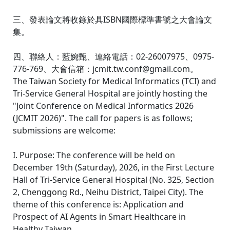
三、發表論文將收錄於具ISBN國際標準書號之大會論文
集。
四、聯絡人：藍婉甄、連絡電話：02-26007975、0975-
776-769、大會信箱：jcmit.tw.conf@gmail.com。
The Taiwan Society for Medical Informatics (TCI) and
Tri-Service General Hospital are jointly hosting the
"Joint Conference on Medical Informatics 2026
(JCMIT 2026)". The call for papers is as follows;
submissions are welcome:
I. Purpose: The conference will be held on
December 19th (Saturday), 2026, in the First Lecture
Hall of Tri-Service General Hospital (No. 325, Section
2, Chenggong Rd., Neihu District, Taipei City). The
theme of this conference is: Application and
Prospect of AI Agents in Smart Healthcare in
Healthy Taiwan.